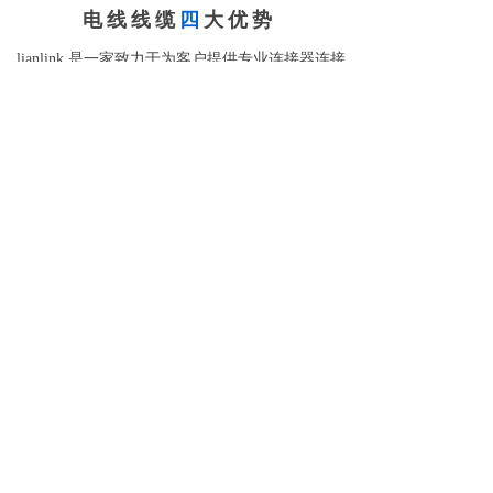
电线线缆
四
大优势
lianlink 是一家
致力于为客户提供专业连接器连接
线一战式解决方案
。
01